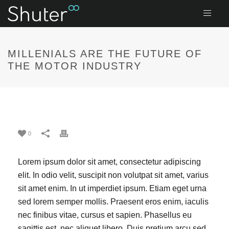
MILLENIALS ARE THE FUTURE OF
THE MOTOR INDUSTRY
Millenials are the Future of the
Motor Industry
0
Lorem ipsum dolor sit amet, consectetur adipiscing
elit. In odio velit, suscipit non volutpat sit amet, varius
sit amet enim. In ut imperdiet ipsum. Etiam eget urna
sed lorem semper mollis. Praesent eros enim, iaculis
nec finibus vitae, cursus et sapien. Phasellus eu
sagittis est, nec aliquet libero. Duis pretium arcu sed